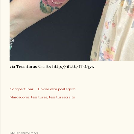
via Tessituras Crafts http://ift.tt/1T0Jjyw
Compartilhar
Enviar esta postagem
Marcadores:
tessituras
tessiturascrafts
MAIS VISITADAS...