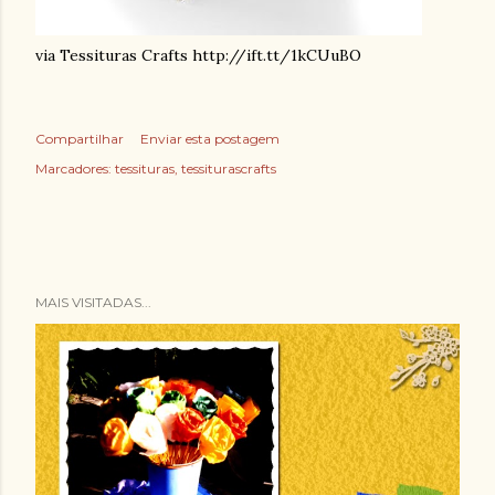
via Tessituras Crafts http://ift.tt/1kCUuBO
Compartilhar
Enviar esta postagem
Marcadores:
tessituras
tessiturascrafts
MAIS VISITADAS...